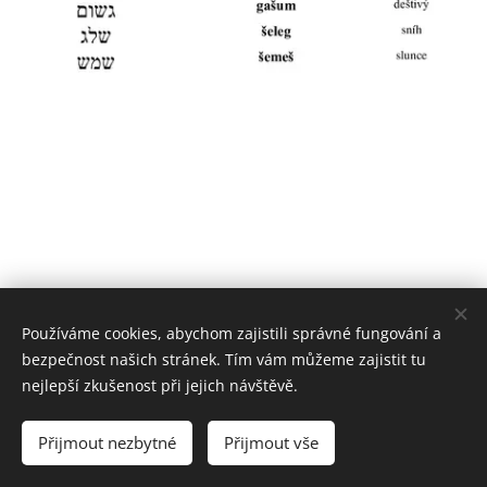
Používáme cookies, abychom zajistili správné fungování a
bezpečnost našich stránek. Tím vám můžeme zajistit tu
nejlepší zkušenost při jejich návštěvě.
© 2022 Všechna práva vyhrazena
Přijmout nezbytné
Přijmout vše
Vytvořeno službou
Webnode
Cookies