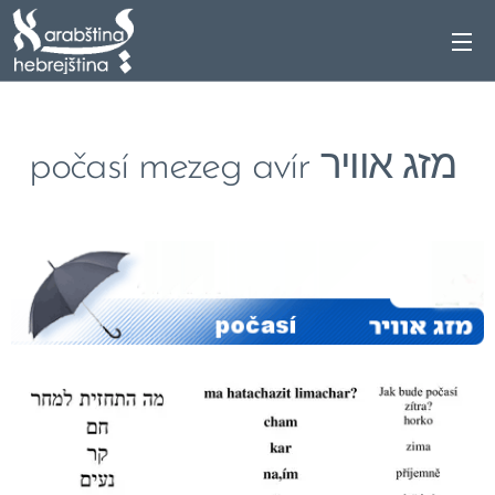
počasí mezeg avír מזג אוויר